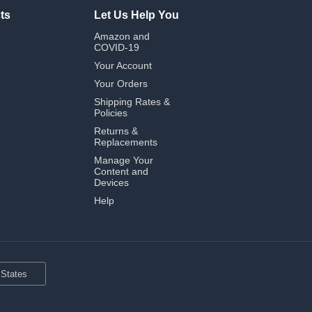
ts
Let Us Help You
Amazon and
COVID-19
Your Account
Your Orders
Shipping Rates &
Policies
Returns &
Replacements
Manage Your
Content and
Devices
Help
 States