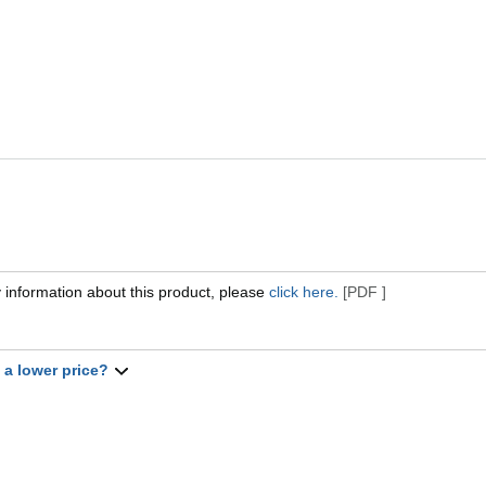
 information about this product, please
click here.
[PDF ]
t a lower price?