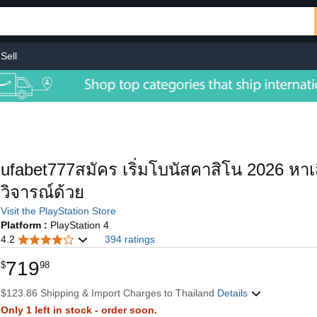
Sell
ufabet777สมัคร เริ่มโบนัสคาสิโน 2026 หาเ
วิจารณ์ด้วย
Visit the PlayStation Store
Platform :
PlayStation 4
4.2
394 ratings
719
$
98
$123.86 Shipping & Import Charges to Thailand
Details
Only 1 left in stock - order soon.