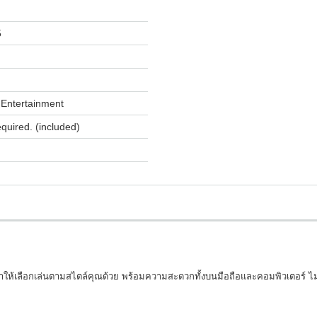
5
Entertainment
equired. (included)
ีฬาให้เลือกเล่นตามสไตล์คุณด้วย พร้อมความสะดวกทั้งบนมือถือและคอมพิวเตอร์ 