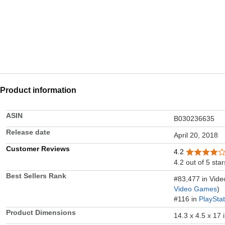
Product information
ASIN
B030236635
Release date
April 20, 2018
Customer Reviews
4.2
4.2 out of 5 star
Best Sellers Rank
#83,477 in Vid
Video Games
)
#116 in
PlaySta
Product Dimensions
14.3 x 4.5 x 17