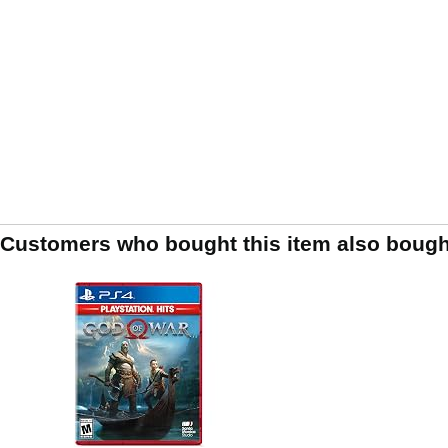
Customers who bought this item also bough