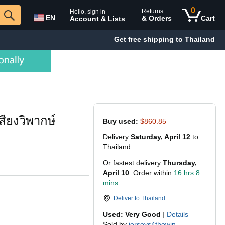
0
Returns
Hello, sign in
EN
& Orders
Cart
Account & Lists
Get free shipping to Thailand
สียงวิพากษ์
Buy used:
$860.85
Delivery
Saturday, April 12
to
Thailand
Or fastest delivery
Thursday,
April 10
. Order within
16 hrs 8
mins
Deliver to
Thailand
Used: Very Good
|
Details
Sold by
jerseys4thewin