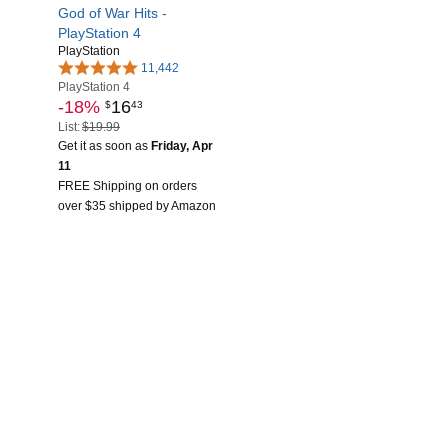
God of War Hits -
PlayStation 4
PlayStation
11,442
PlayStation 4
-18%
16
$
43
List:
$19.99
Get it as soon as
Friday, Apr
11
FREE Shipping on orders
over $35 shipped by Amazon