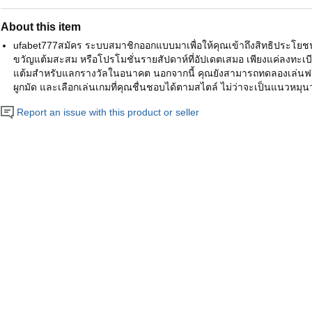
About this item
ufabet777สมัคร ระบบสมาชิกออกแบบมาเพื่อให้คุณเข้าถึงสิทธิประโยชน์อ
ขวัญแต้มสะสม หรือโปรโมชั่นรายสัปดาห์ที่อัปเดตเสมอ เพียงแค่ลงทะเบี
แต้มสำหรับแลกรางวัลในอนาคต นอกจากนี้ คุณยังสามารถทดลองเล่นฟรี ทุ
ผูกมัด และเลือกเล่นเกมที่คุณชื่นชอบได้ตามสไตล์ ไม่ว่าจะเป็นแนวหมุน
Report an issue with this product or seller