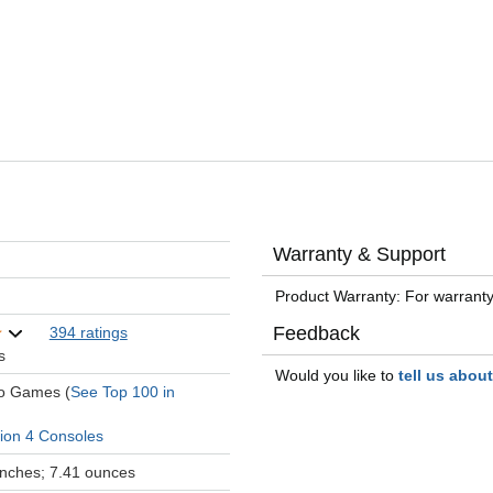
Warranty & Support
Product Warranty: For warranty
Feedback
394 ratings
s
Would you like to
tell us abou
eo Games (
See Top 100 in
tion 4 Consoles
 inches; 7.41 ounces