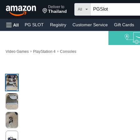
Deliver to
All
Thailand
PG SLOT
Registry
Customer Service
Gift Cards
All
›
›
Video Games
PlayStation 4
Consoles