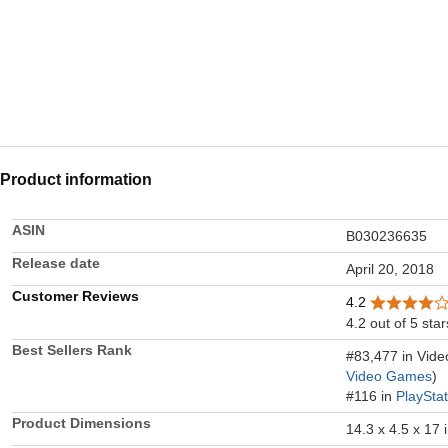
Product information
ASIN
B030236635
Release date
April 20, 2018
Customer Reviews
4.2
4.2 out of 5 star
Best Sellers Rank
#83,477 in Vid
Video Games
)
#116 in
PlaySta
Product Dimensions
14.3 x 4.5 x 17