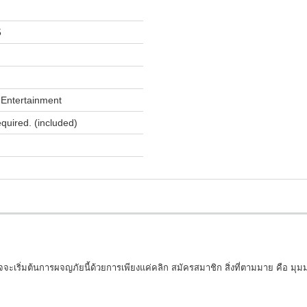
5
Entertainment
equired. (included)
จะเริ่มต้นการผจญภัยนี้ด้วยการเพียงแค่คลิก สมัครสมาชิก สิ่งที่ตามมาย คือ มุม