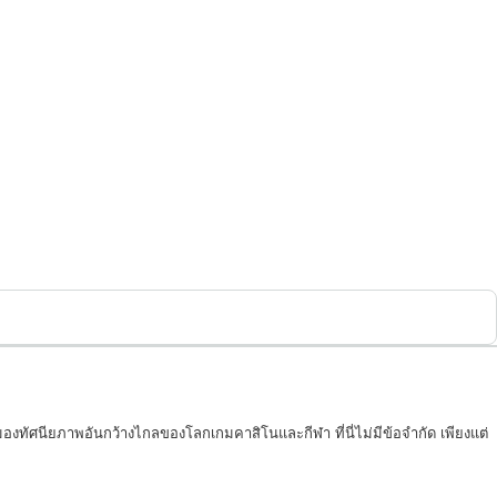
มองทัศนียภาพอันกว้างไกลของโลกเกมคาสิโนและกีฬา ที่นี่ไม่มีข้อจำกัด เพียงแต่