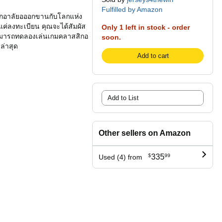
Fulfilled by Amazon
อกอาลัยอออกขานกับโลกแห่ง
งแค่ลงทะเบียน คุณจะได้สัมผัส
Only 1 left in stock - order
 สามารถทดลองเล่นเกมคลาสสิกอ
soon.
ล่าสุด
Add to cart
Add to List
Other sellers on Amazon
$
335
99
Used (4) from