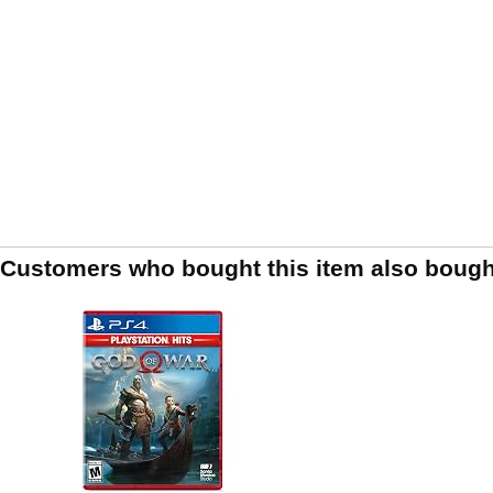
Customers who bought this item also bough