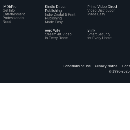
IMDbPro
Kindle Direct
Prime Video Direct
Get Info
Video Distribution
Publishing
Entertainment
Made Easy
Indie Digital & Print
Professionals
Publishing
Need
Made Easy
eero WiFi
Blink
Stream 4K Video
Smart Security
in Every Room
for Every Home
Conditions of Use
Privacy Notice
Cons
© 1996-2025, 