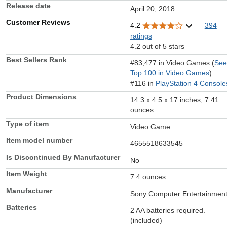
Release date
April 20, 2018
Customer Reviews
4.2
394
ratings
4.2 out of 5 stars
Best Sellers Rank
#83,477 in Video Games (
See
Top 100 in Video Games
)
#116 in
PlayStation 4 Console
Product Dimensions
14.3 x 4.5 x 17 inches; 7.41
ounces
Type of item
Video Game
Item model number
4655518633545
Is Discontinued By Manufacturer
No
Item Weight
7.4 ounces
Manufacturer
Sony Computer Entertainmen
Batteries
2 AA batteries required.
(included)