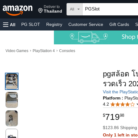
Deliver to
All
Thailand
PG SLOT
Registry
Customer Service
Gift Cards
S
All
›
›
Video Games
PlayStation 4
Consoles
pgสล้อต โ
รวดเร็ว 20
Visit the PlayStat
Platform :
PlaySt
4.2
719
$
98
$123.86 Shipping
Only 1 left in st