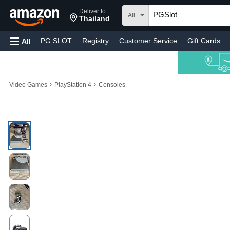
Deliver to
All
Thailand
PG SLOT
Registry
Customer Service
Gift Cards
All
›
›
Video Games
PlayStation 4
Consoles