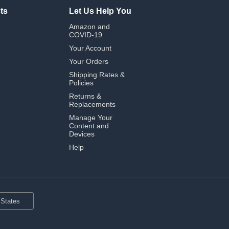
ts
Let Us Help You
Amazon and
COVID-19
Your Account
Your Orders
Shipping Rates &
Policies
Returns &
Replacements
Manage Your
Content and
Devices
Help
 States