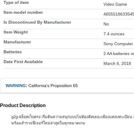
Type of item
Video Game
Item model number
465551863354
Is Discontinued By Manufacturer
No
Item Weight
7.4 ounces
Manufacturer
Sony Computer 
Batteries
2 AA batteries r
Date First Available
March 6, 2018
WARNING
:
California’s Proposition 65
Product Description
g2g-สล็อตเว็บตรง เริ่มต้นความสนุกแบบไม่ต้องคิดเยอะเพียงแค่ลงทะเบียน 
พร้อมสำรวจฟีเจอร์ใหม่ล่าสุดในทุกหมวดเกม