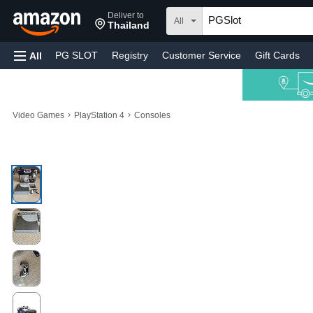
Deliver to
All
Thailand
PG SLOT
Registry
Customer Service
Gift Cards
All
›
›
Video Games
PlayStation 4
Consoles