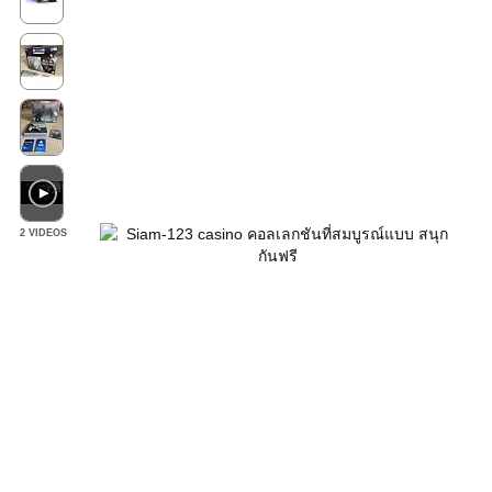
2 VIDEOS