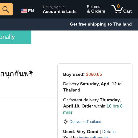
0
Returns
Hello, sign in
EN
& Orders
Cart
Account & Lists
Get free shipping to Thailand
สนุกกันฟรี
Buy used:
$860.85
Delivery
Saturday, April 12
to
Thailand
Or fastest delivery
Thursday,
April 10
. Order within
16 hrs 8
mins
Deliver to
Thailand
Used: Very Good
|
Details
Sold by
jerseys4thewin