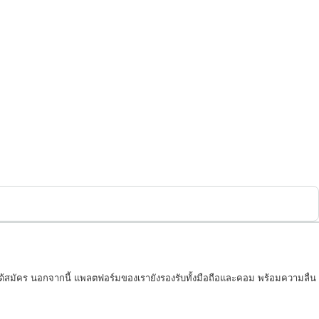
่ได้สมัคร นอกจากนี้ แพลตฟอร์มของเรายังรองรับทั้งมือถือและคอม พร้อมความลื่น