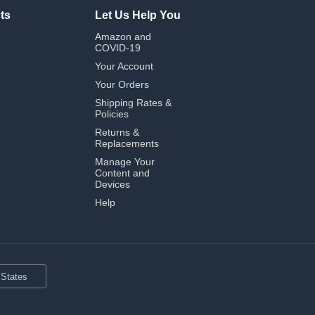
ts
Let Us Help You
Amazon and
COVID-19
Your Account
Your Orders
Shipping Rates &
Policies
Returns &
Replacements
Manage Your
Content and
Devices
Help
 States