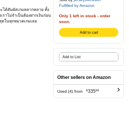
Fulfilled by Amazon
ะได้สัมผัสเกมหลากหลาย ทั้ง
งเราไม่จำเป็นต้องฝากเงินก่อน
Only 1 left in stock - order
่าสุดในทุกหมวดเกมเลย
soon.
Add to cart
Add to List
Other sellers on Amazon
$
335
99
Used (4) from