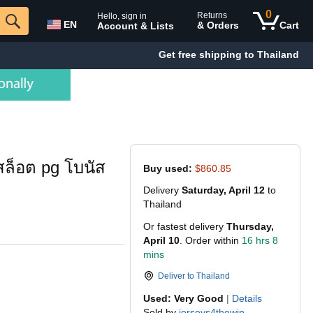
0
Returns
Hello, sign in
EN
& Orders
Cart
Account & Lists
Get free shipping to Thailand
สล็อต pg โบนัส
Buy used:
$860.85
Delivery
Saturday, April 12
to
Thailand
Or fastest delivery
Thursday,
April 10
. Order within
16 hrs 8
mins
Deliver to
Thailand
Used: Very Good
|
Details
Sold by
jerseys4thewin