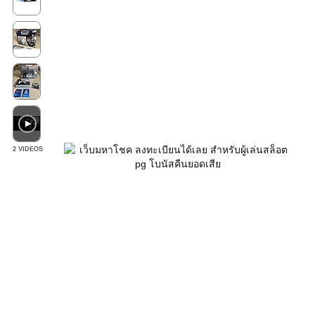
2 VIDEOS