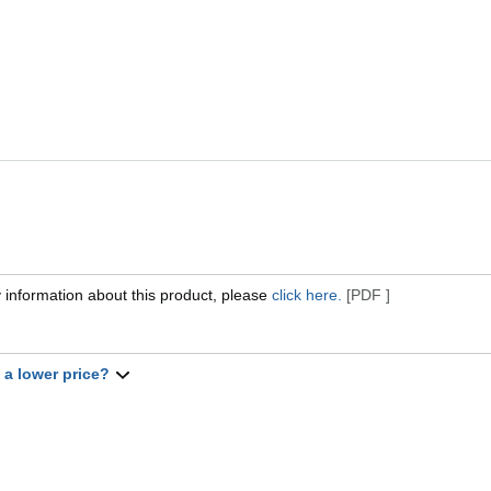
 information about this product, please
click here.
[PDF ]
t a lower price?