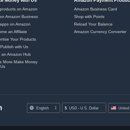
e Money with Us
Amazon Payment Produc
 products on Amazon
Amazon Business Card
 on Amazon Business
Shop with Points
 apps on Amazon
Reload Your Balance
me an Affiliate
Amazon Currency Converter
rtise Your Products
-Publish with Us
t an Amazon Hub
e More Make Money
 Us
English
$
USD - U.S. Dollar
United