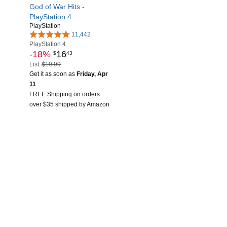
God of War Hits -
PlayStation 4
PlayStation
11,442
PlayStation 4
-18%
16
$
43
List:
$19.99
Get it as soon as
Friday, Apr
11
FREE Shipping on orders
over $35 shipped by Amazon