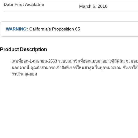
Date First Available
March 6, 2018
WARNING
:
California’s Proposition 65
Product Description
เลขที่ออก-1-เมษายน-2563 ระบบสมาชิกที่ออกแบบมาอย่างพิถีพิถัน จะมอบ
นอกจากนี้ คุณยังสามารถเข้าถึงฟีเจอร์ใหม่ล่าสุด ในทุกหมวดเกม ซึ่งเราใ
ราบรื่น สุดยอด