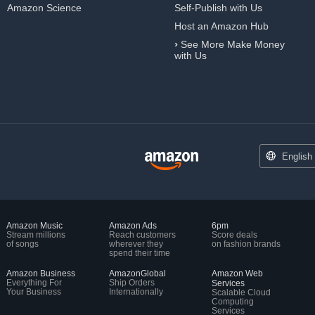
Amazon Science
Self-Publish with Us
Host an Amazon Hub
›
See More Make Money
with Us
English
Amazon Music
Amazon Ads
6pm
Stream millions
Reach customers
Score deals
of songs
wherever they
on fashion brands
spend their time
Amazon Business
AmazonGlobal
Amazon Web
Everything For
Ship Orders
Services
Your Business
Internationally
Scalable Cloud
Computing
Services