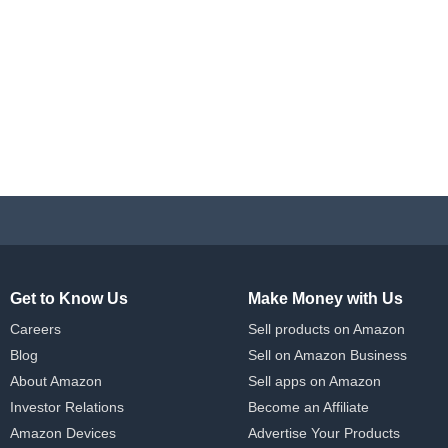
Get to Know Us
Make Money with Us
Careers
Sell products on Amazon
Blog
Sell on Amazon Business
About Amazon
Sell apps on Amazon
Investor Relations
Become an Affiliate
Amazon Devices
Advertise Your Products