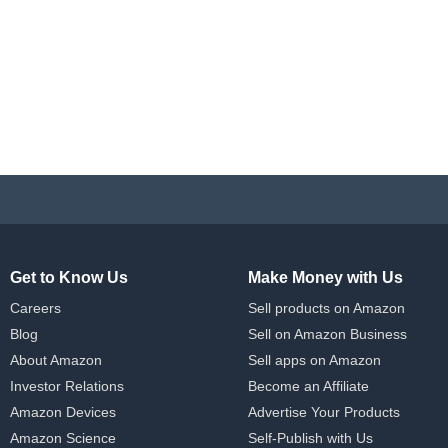
Get to Know Us
Make Money with Us
Careers
Sell products on Amazon
Blog
Sell on Amazon Business
About Amazon
Sell apps on Amazon
Investor Relations
Become an Affiliate
Amazon Devices
Advertise Your Products
Amazon Science
Self-Publish with Us