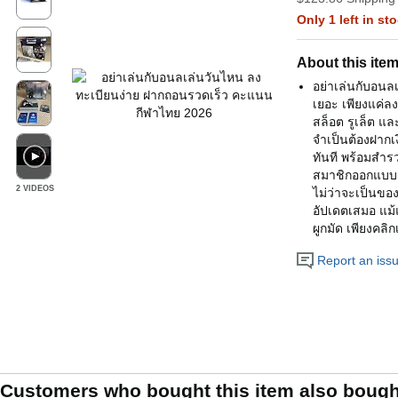
Only 1 left in st
About this ite
อย่าเล่นกับอนล
เยอะ เพียงแค่ล
สล็อต รูเล็ต แล
จำเป็นต้องฝากเ
ทันที พร้อมสำร
สมาชิกออกแบบมาเ
2 VIDEOS
ไม่ว่าจะเป็นขอ
อัปเดตเสมอ แม้แ
ผูกมัด เพียงคลิ
Report an issue
Customers who bought this item also bough