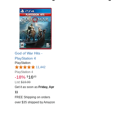
God of War Hits -
PlayStation 4
PlayStation
11,442
PlayStation 4
-18%
16
$
43
List:
$19.99
Get it as soon as
Friday, Apr
11
FREE Shipping on orders
over $35 shipped by Amazon