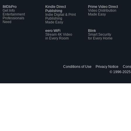
IMDbPro
Kindle Direct
Prime Video Direct
Get Info
Video Distribution
Publishing
Entertainment
Made Easy
Indie Digital & Print
Professionals
Publishing
Need
Made Easy
eero WiFi
Blink
Stream 4K Video
Smart Security
in Every Room
for Every Home
Conditions of Use
Privacy Notice
Cons
© 1996-2025, 