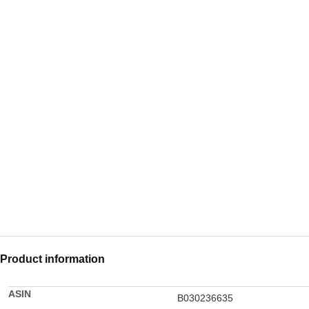
Product information
ASIN
B030236635