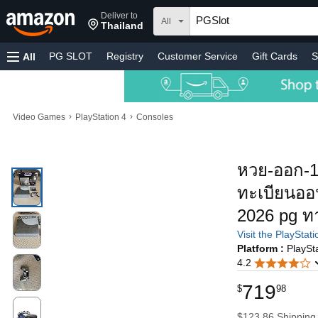
Deliver to
All
Thailand
PG SLOT
Registry
Customer Service
Gift Cards
S
All
›
›
Video Games
PlayStation 4
Consoles
หวย-ออก-1
ทะเบียนออน
2026 pg ท
Visit the PlayStat
Platform :
PlaySt
4.2
719
$
98
$123.86 Shipping