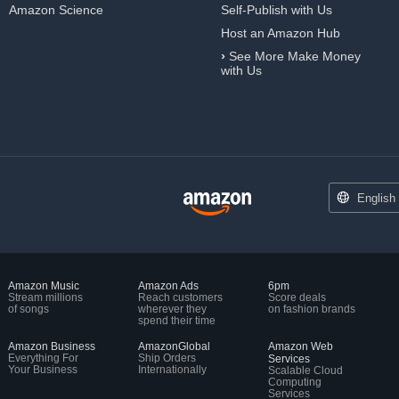
Amazon Science
Self-Publish with Us
Host an Amazon Hub
›
See More Make Money
with Us
English
Amazon Music
Amazon Ads
6pm
Stream millions
Reach customers
Score deals
of songs
wherever they
on fashion brands
spend their time
Amazon Business
AmazonGlobal
Amazon Web
Everything For
Ship Orders
Services
Your Business
Internationally
Scalable Cloud
Computing
Services