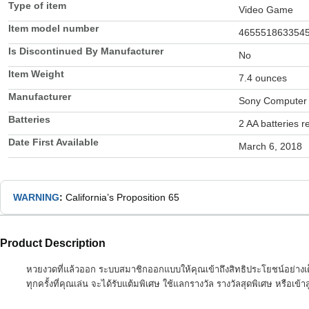
Type of item
Video Game
Item model number
465551863354
Is Discontinued By Manufacturer
No
Item Weight
7.4 ounces
Manufacturer
Sony Computer 
Batteries
2 AA batteries r
Date First Available
March 6, 2018
WARNING
:
California’s Proposition 65
Product Description
หวยงวดที่แล้วออก ระบบสมาชิกออกแบบให้คุณเข้าถึงสิทธิประโยชน์อย่างเต
ทุกครั้งที่คุณเล่น จะได้รับแต้มพิเศษ ใช้แลกรางวัล รางวัลสุดพิเศษ หรือเข้าส