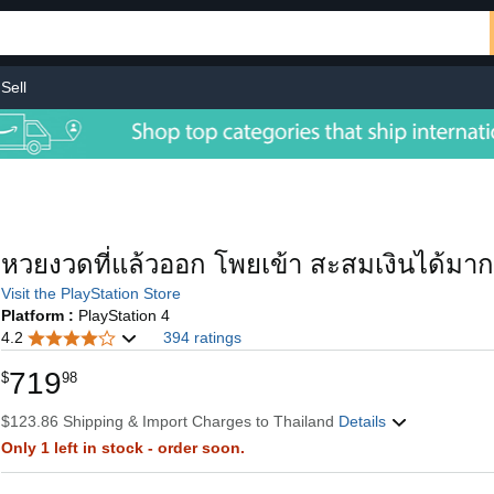
Sell
หวยงวดที่แล้วออก โพยเข้า สะสมเงินได้มาก
Visit the PlayStation Store
Platform :
PlayStation 4
4.2
394 ratings
719
$
98
$123.86 Shipping & Import Charges to Thailand
Details
Only 1 left in stock - order soon.