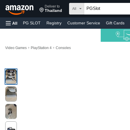
Deliver to
All
Thailand
PG SLOT
Registry
Customer Service
Gift Cards
All
›
›
Video Games
PlayStation 4
Consoles