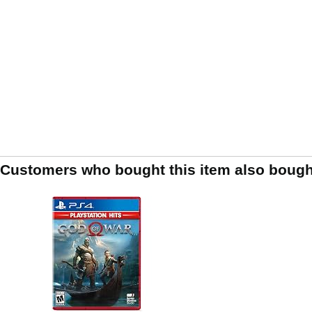
Customers who bought this item also bough