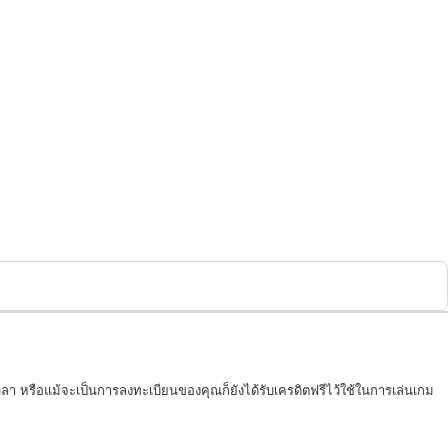
า หรือแม้จะเป็นการลงทะเบียนของคุณก็ยังได้รับเครดิตฟรีไว้ใช้ในการเล่นเกม