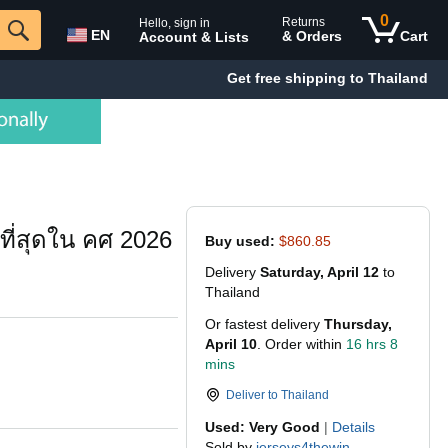
0
Returns
Hello, sign in
EN
& Orders
Cart
Account & Lists
Get free shipping to Thailand
ที่สุดใน คศ 2026
Buy used:
$860.85
Delivery
Saturday, April 12
to
Thailand
Or fastest delivery
Thursday,
April 10
. Order within
16 hrs 8
mins
Deliver to
Thailand
Used: Very Good
|
Details
Sold by
jerseys4thewin