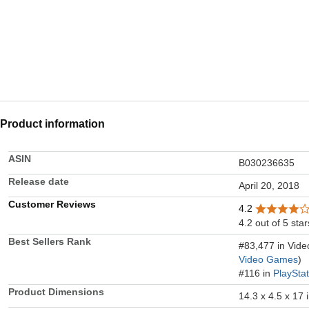
Product information
ASIN
B030236635
Release date
April 20, 2018
Customer Reviews
4.2
4.2 out of 5 star
Best Sellers Rank
#83,477 in Vid
Video Games
)
#116 in
PlaySta
Product Dimensions
14.3 x 4.5 x 17