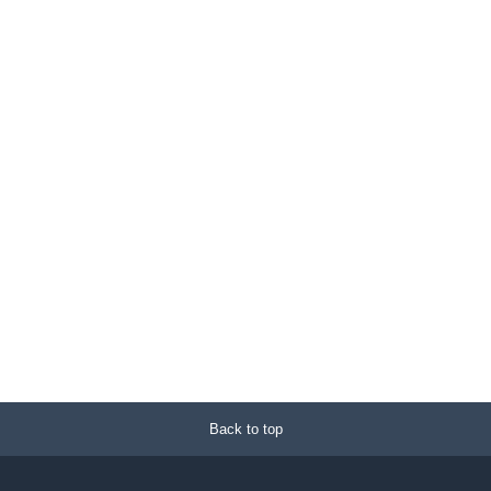
Back to top