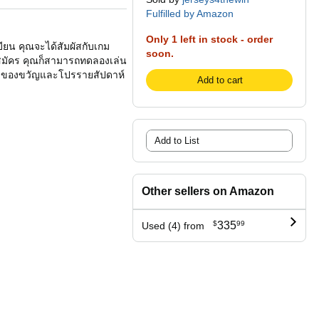
Fulfilled by Amazon
Only 1 left in stock - order
ียน คุณจะได้สัมผัสกับเกม
soon.
ด้สมัคร คุณก็สามารถทดลองเล่น
ช่น ของขวัญและโปรรายสัปดาห์
Add to cart
Add to List
Other sellers on Amazon
$
335
99
Used (4) from