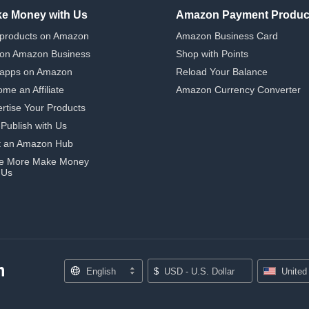
e Money with Us
Amazon Payment Produc
 products on Amazon
Amazon Business Card
 on Amazon Business
Shop with Points
 apps on Amazon
Reload Your Balance
me an Affiliate
Amazon Currency Converter
rtise Your Products
-Publish with Us
t an Amazon Hub
e More Make Money
 Us
English
$
USD - U.S. Dollar
United