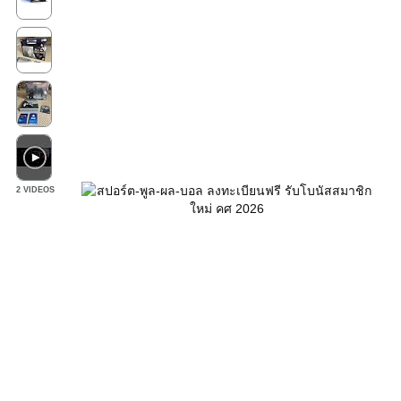
2 VIDEOS