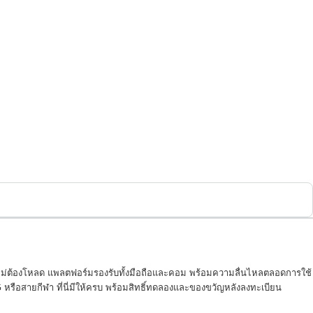
มอ ไม่ต้องโหลด แพลตฟอร์มรองรับทั้งมือถือและคอม พร้อมความลื่นไหลตลอดการใช้
G หรือสายกีฬา ที่นี่มีให้ครบ พร้อมสิทธิ์ทดลองและของขวัญหลังลงทะเบียน