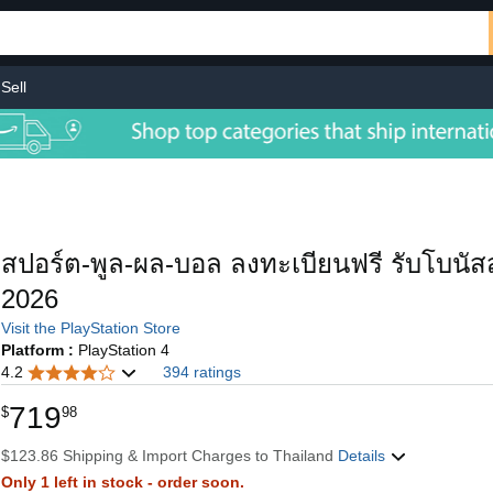
Sell
สปอร์ต-พูล-ผล-บอล ลงทะเบียนฟรี รับโบนั
2026
Visit the PlayStation Store
Platform :
PlayStation 4
4.2
394 ratings
719
$
98
$123.86 Shipping & Import Charges to Thailand
Details
Only 1 left in stock - order soon.