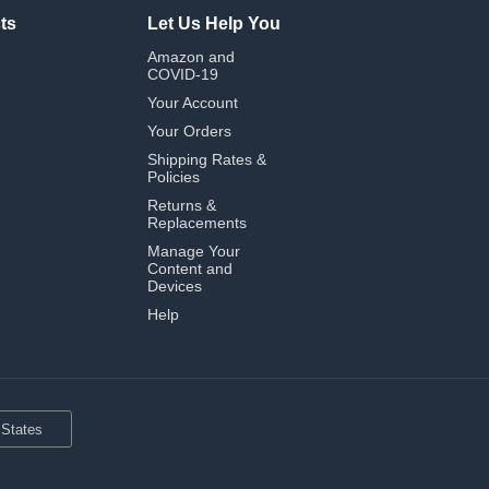
ts
Let Us Help You
Amazon and
COVID-19
Your Account
Your Orders
Shipping Rates &
Policies
Returns &
Replacements
Manage Your
Content and
Devices
Help
 States