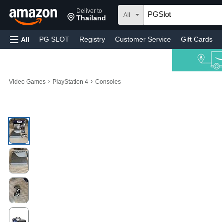
Deliver to
All
Thailand
PG SLOT
Registry
Customer Service
Gift Cards
All
›
›
Video Games
PlayStation 4
Consoles