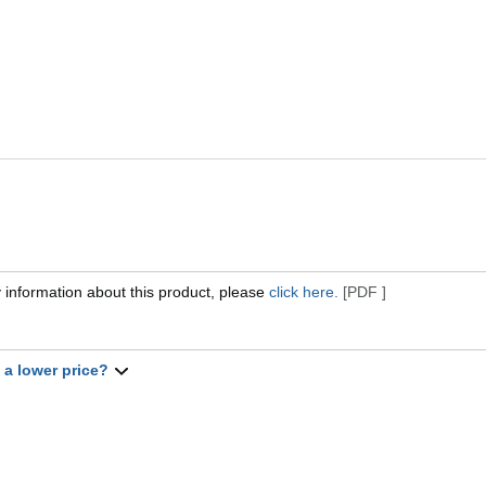
 information about this product, please
click here.
[PDF ]
t a lower price?