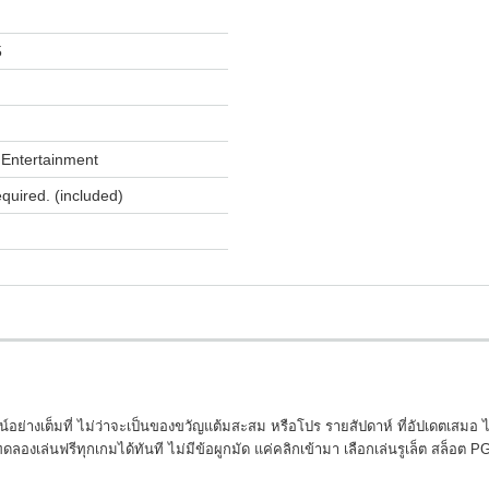
5
Entertainment
equired. (included)
์อย่างเต็มที่ ไม่ว่าจะเป็นของขวัญแต้มสะสม หรือโปร รายสัปดาห์ ที่อัปเดตเส
องเล่นฟรีทุกเกมได้ทันที ไม่มีข้อผูกมัด แค่คลิกเข้ามา เลือกเล่นรูเล็ต สล็อต P