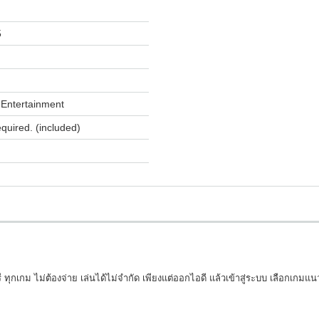
5
Entertainment
equired. (included)
 ทุกเกม ไม่ต้องจ่าย เล่นได้ไม่จำกัด เพียงแต่ออกไอดี แล้วเข้าสู่ระบบ เลือกเกม