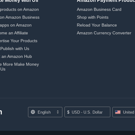
e Money with Us
Amazon Payment Produc
 products on Amazon
Amazon Business Card
 on Amazon Business
Shop with Points
 apps on Amazon
Reload Your Balance
me an Affiliate
Amazon Currency Converter
rtise Your Products
-Publish with Us
t an Amazon Hub
e More Make Money
 Us
English
$
USD - U.S. Dollar
United