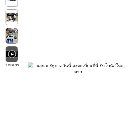
2 VIDEOS