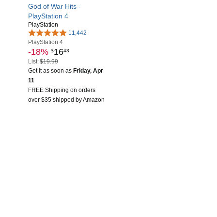
God of War Hits -
PlayStation 4
PlayStation
11,442
PlayStation 4
-18%
16
$
43
List:
$19.99
Get it as soon as
Friday, Apr
11
FREE Shipping on orders
over $35 shipped by Amazon