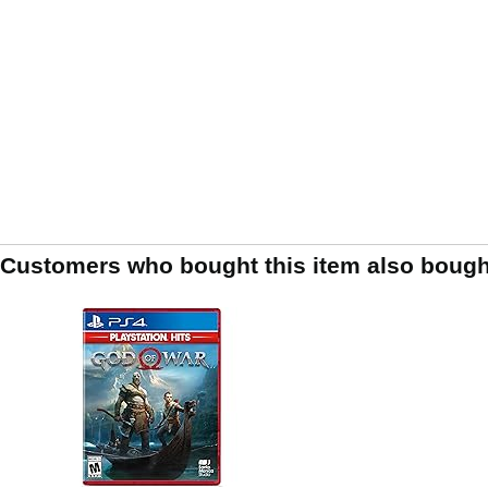
Customers who bought this item also bough