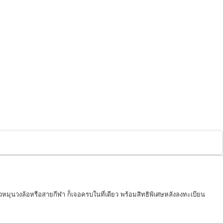
แนวหมุนวงล้อหรือสายกีฬา ก็เจอครบในที่เดียว พร้อมสิทธิพิเศษหลังลงทะเบียน