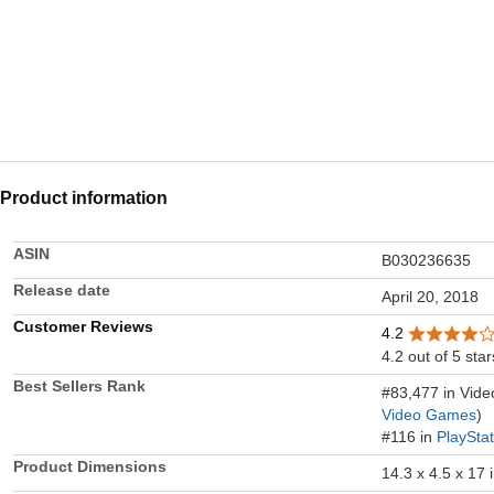
Product information
ASIN
B030236635
Release date
April 20, 2018
Customer Reviews
4.2
4.2 out of 5 star
Best Sellers Rank
#83,477 in Vid
Video Games
)
#116 in
PlaySta
Product Dimensions
14.3 x 4.5 x 17