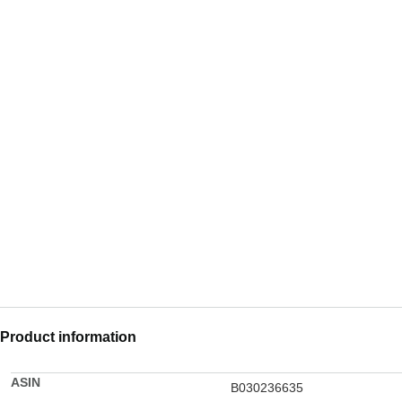
Product information
ASIN
B030236635