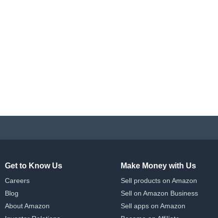
Get to Know Us
Make Money with Us
Careers
Sell products on Amazon
Blog
Sell on Amazon Business
About Amazon
Sell apps on Amazon