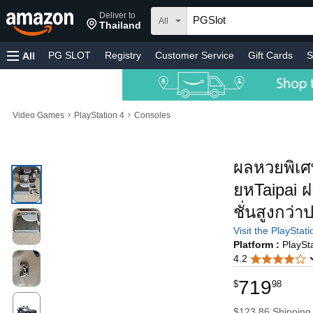
Deliver to
All
Thailand
PG SLOT
Registry
Customer Service
Gift Cards
S
All
›
›
Video Games
PlayStation 4
Consoles
ผลหวยพิเศษ
ยหTaipai ฝ
ชั่นสูงกว่
Visit the PlayStat
Platform :
PlaySt
4.2
719
$
98
$123.86 Shipping