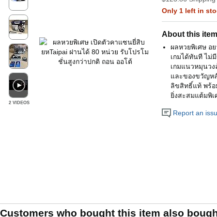
Only 1 left in st
About this ite
ผลหวยพิเศษ อย
เกมได้ทันที ไม่
เกมแนวหมุนวงล้อ
และของขวัญหลัง
ลิขสิทธิ์แท้ พร้
ยิ่งสะสมแต้มพิ
2 VIDEOS
Report an issue
Customers who bought this item also bough