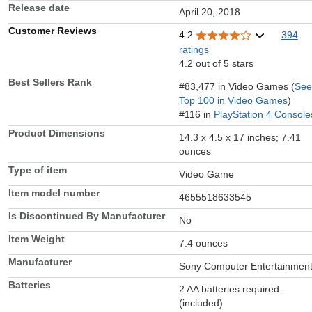
Release date
April 20, 2018
Customer Reviews
4.2
394
ratings
4.2 out of 5 stars
Best Sellers Rank
#83,477 in Video Games (
See
Top 100 in Video Games
)
#116 in
PlayStation 4 Console
Product Dimensions
14.3 x 4.5 x 17 inches; 7.41
ounces
Type of item
Video Game
Item model number
4655518633545
Is Discontinued By Manufacturer
No
Item Weight
7.4 ounces
Manufacturer
Sony Computer Entertainmen
Batteries
2 AA batteries required.
(included)