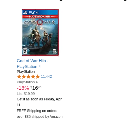
God of War Hits -
PlayStation 4
PlayStation
11,442
PlayStation 4
-18%
16
$
43
List:
$19.99
Get it as soon as
Friday, Apr
11
FREE Shipping on orders
over $35 shipped by Amazon