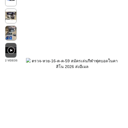
2 VIDEOS