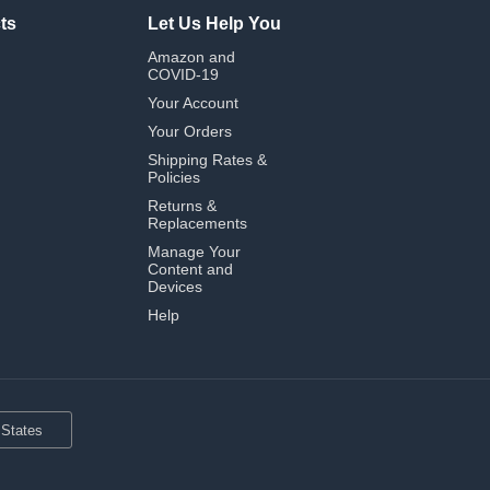
ts
Let Us Help You
Amazon and
COVID-19
Your Account
Your Orders
Shipping Rates &
Policies
Returns &
Replacements
Manage Your
Content and
Devices
Help
 States