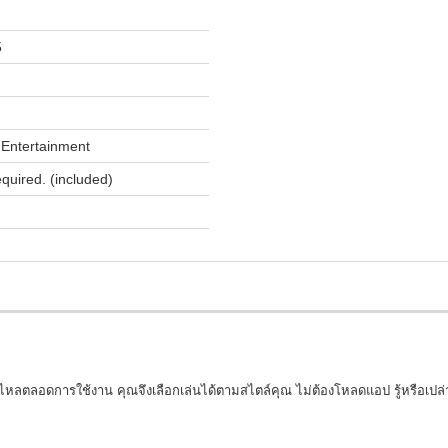
5
Entertainment
equired. (included)
ตลอดการใช้งาน คุณจึงเลือกเล่นได้ตามสไตล์คุณ ไม่ต้องโหลดแอป รู้หรือเปล่า ระ