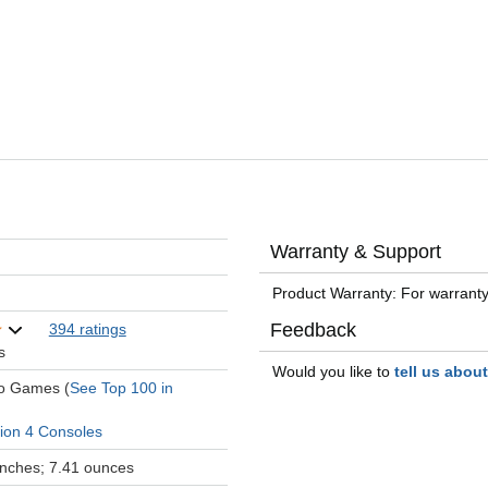
Warranty & Support
Product Warranty: For warranty
Feedback
394 ratings
s
Would you like to
tell us abou
eo Games (
See Top 100 in
tion 4 Consoles
 inches; 7.41 ounces