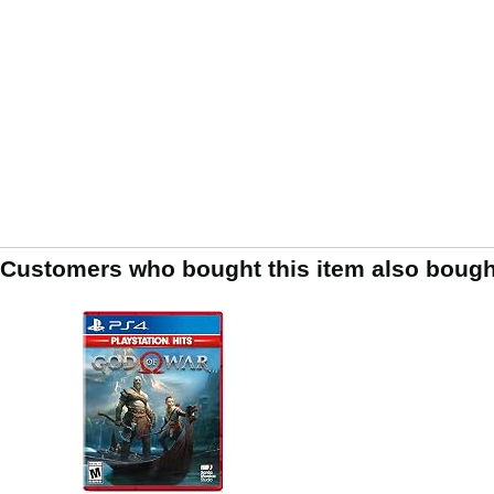
Customers who bought this item also bough