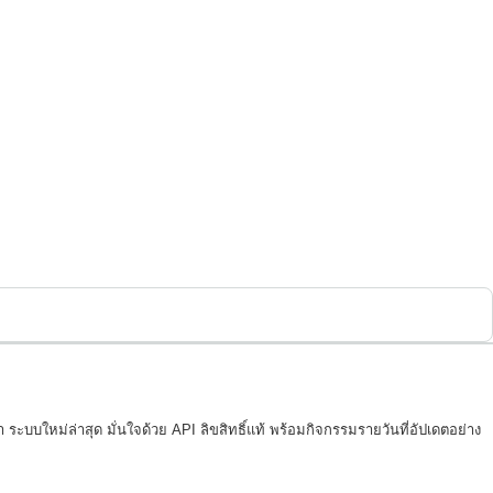
บบใหม่ล่าสุด มั่นใจด้วย API ลิขสิทธิ์แท้ พร้อมกิจกรรมรายวันที่อัปเดตอย่าง