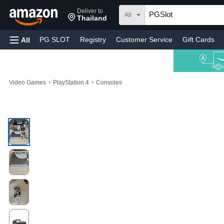
Deliver to
All
Thailand
PG SLOT
Registry
Customer Service
Gift Cards
All
›
›
Video Games
PlayStation 4
Consoles