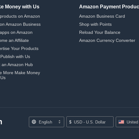
e Money with Us
Amazon Payment Produc
 products on Amazon
Amazon Business Card
 on Amazon Business
Shop with Points
 apps on Amazon
Reload Your Balance
me an Affiliate
Amazon Currency Converter
rtise Your Products
-Publish with Us
t an Amazon Hub
e More Make Money
 Us
English
$
USD - U.S. Dollar
United