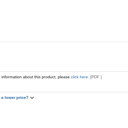
 information about this product, please
click here.
[PDF ]
t a lower price?