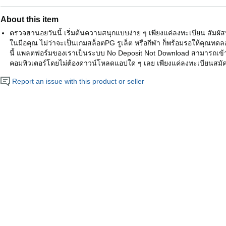
About this item
ตรวจฮานอยวันนี้ เริ่มต้นความสนุกแบบง่าย ๆ เพียงแค่ลงทะเบียน สั
ในมือคุณ ไม่ว่าจะเป็นเกมสล็อตPG รูเล็ต หรือกีฬา ก็พร้อมรอให้คุณทดล
นี้ แพลตฟอร์มของเราเป็นระบบ No Deposit Not Download สามารถเข้าเล
คอมพิวเตอร์โดยไม่ต้องดาวน์โหลดแอปใด ๆ เลย เพียงแค่ลงทะเบียนสมัครส
Report an issue with this product or seller