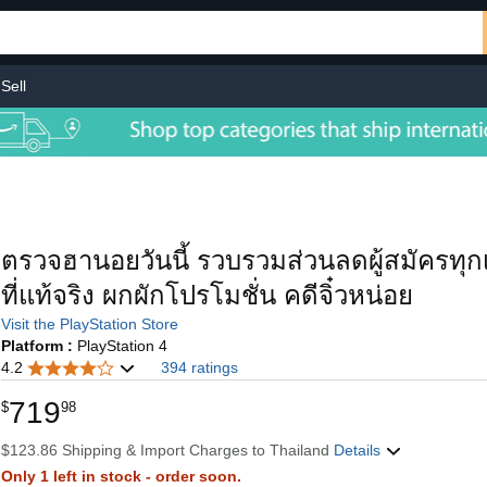
Sell
ตรวจฮานอยวันนี้ รวบรวมส่วนลดผู้สมัครทุกเค
ที่แท้จริง ผกผักโปรโมชั่น คดีจิ๋วหน่อย
Visit the PlayStation Store
Platform :
PlayStation 4
4.2
394 ratings
719
$
98
$123.86 Shipping & Import Charges to Thailand
Details
Only 1 left in stock - order soon.