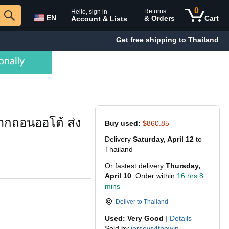
0
Returns
Hello, sign in
EN
& Orders
Cart
Account & Lists
Get free shipping to Thailand
ากถอนออโต้ ส่ง
Buy used:
$860.85
Delivery
Saturday, April 12
to
Thailand
Or fastest delivery
Thursday,
April 10
. Order within
16 hrs 8
mins
Deliver to
Thailand
Used: Very Good
|
Details
Sold by
jerseys4thewin