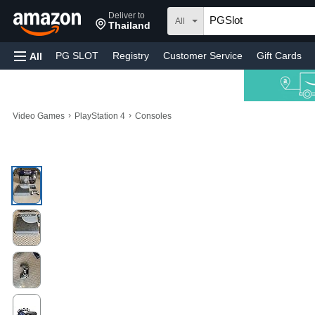
Deliver to
All
Thailand
PG SLOT
Registry
Customer Service
Gift Cards
All
›
›
Video Games
PlayStation 4
Consoles