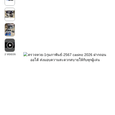
2 VIDEOS