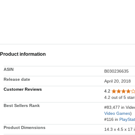
Product information
ASIN
B030236635
Release date
April 20, 2018
Customer Reviews
4.2
4.2 out of 5 star
Best Sellers Rank
#83,477 in Vid
Video Games
)
#116 in
PlaySta
Product Dimensions
14.3 x 4.5 x 17