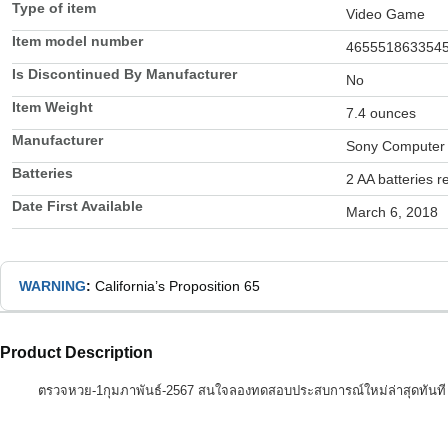
Type of item
Video Game
Item model number
465551863354
Is Discontinued By Manufacturer
No
Item Weight
7.4 ounces
Manufacturer
Sony Computer 
Batteries
2 AA batteries r
Date First Available
March 6, 2018
WARNING
:
California’s Proposition 65
Product Description
ตรวจหวย-1กุมภาพันธ์-2567 สนใจลองทดสอบประสบการณ์ใหม่ล่าสุดทันที เพี