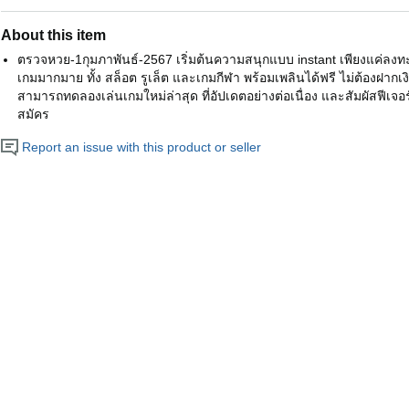
About this item
ตรวจหวย-1กุมภาพันธ์-2567 เริ่มต้นความสนุกแบบ instant เพียงแค่ลงท
เกมมากมาย ทั้ง สล็อต รูเล็ต และเกมกีฬา พร้อมเพลินได้ฟรี ไม่ต้องฝากเง
สามารถทดลองเล่นเกมใหม่ล่าสุด ที่อัปเดตอย่างต่อเนื่อง และสัมผัสฟีเจอร์พิ
สมัคร
Report an issue with this product or seller