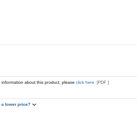
 information about this product, please
click here.
[PDF ]
t a lower price?