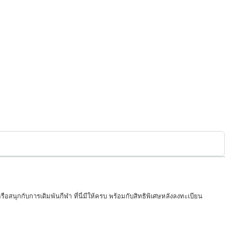
ุกกับการเดิมพันกีฬา ที่นี่มีให้ครบ พร้อมกับสิทธิพิเศษหลังลงทะเบียน