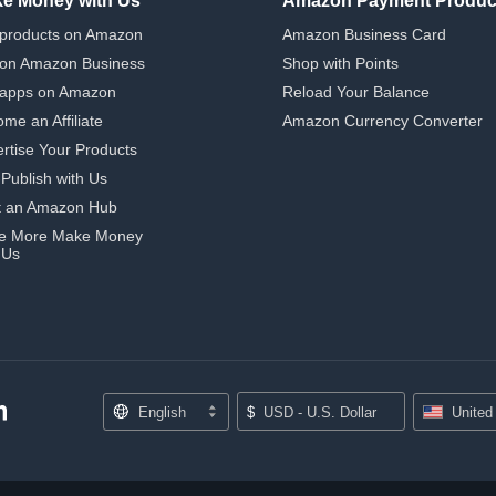
e Money with Us
Amazon Payment Produc
 products on Amazon
Amazon Business Card
 on Amazon Business
Shop with Points
 apps on Amazon
Reload Your Balance
me an Affiliate
Amazon Currency Converter
rtise Your Products
-Publish with Us
t an Amazon Hub
e More Make Money
 Us
English
$
USD - U.S. Dollar
United