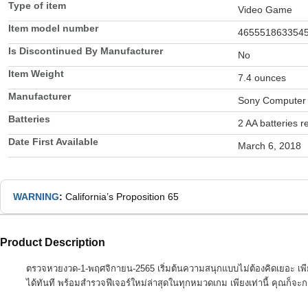
Type of item
Video Game
Item model number
465551863354
Is Discontinued By Manufacturer
No
Item Weight
7.4 ounces
Manufacturer
Sony Computer 
Batteries
2 AA batteries r
Date First Available
March 6, 2018
WARNING
:
California’s Proposition 65
Product Description
ตรวจหวยงวด-1-พฤศจิกายน-2565 เริ่มต้นความสนุกแบบไม่ต้องคิดเยอะ เพีย
ได้ทันที พร้อมสำรวจฟีเจอร์ใหม่ล่าสุดในทุกหมวดเกม เพียงเท่านี้ คุณก็จะ