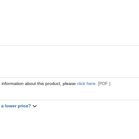
 information about this product, please
click here.
[PDF ]
t a lower price?