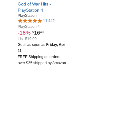
God of War Hits -
PlayStation 4
PlayStation
11,442
PlayStation 4
-18%
16
$
43
List:
$19.99
Get it as soon as
Friday, Apr
11
FREE Shipping on orders
over $35 shipped by Amazon