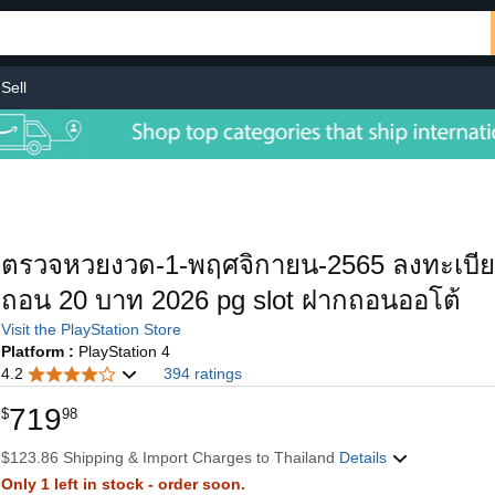
Sell
ตรวจหวยงวด-1-พฤศจิกายน-2565 ลงทะเบีย
ถอน 20 บาท 2026 pg slot ฝากถอนออโต้
Visit the PlayStation Store
Platform :
PlayStation 4
4.2
394 ratings
719
$
98
$123.86 Shipping & Import Charges to Thailand
Details
Only 1 left in stock - order soon.