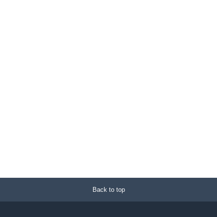
Back to top