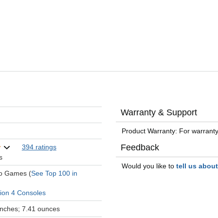
Warranty & Support
Product Warranty: For warranty
Feedback
394 ratings
s
Would you like to
tell us abou
eo Games (
See Top 100 in
tion 4 Consoles
 inches; 7.41 ounces