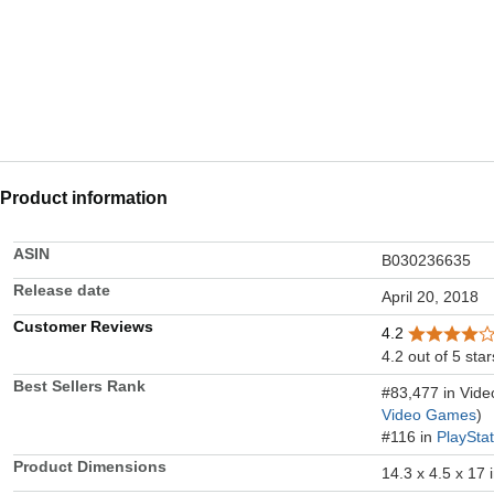
Product information
ASIN
B030236635
Release date
April 20, 2018
Customer Reviews
4.2
4.2 out of 5 star
Best Sellers Rank
#83,477 in Vid
Video Games
)
#116 in
PlaySta
Product Dimensions
14.3 x 4.5 x 17