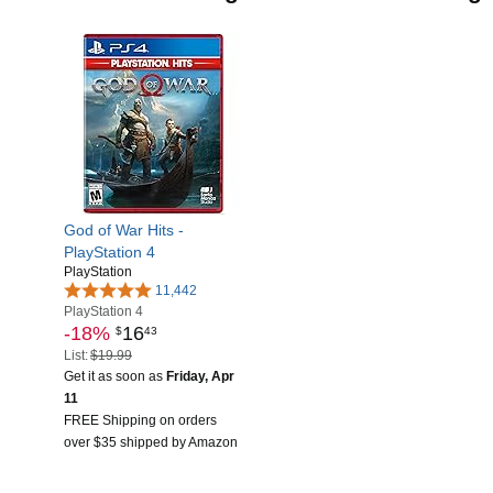
God of War Hits -
PlayStation 4
PlayStation
11,442
PlayStation 4
-18%
16
$
43
List:
$19.99
Get it as soon as
Friday, Apr
11
FREE Shipping on orders
over $35 shipped by Amazon