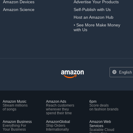
Amazon Devices
Advertise Your Products
Amazon Science
Self-Publish with Us
Host an Amazon Hub
›
See More Make Money
with Us
English
Amazon Music
Amazon Ads
6pm
Stream millions
Reach customers
Score deals
of songs
wherever they
on fashion brands
spend their time
Amazon Business
AmazonGlobal
Amazon Web
Everything For
Ship Orders
Services
Your Business
Internationally
Scalable Cloud