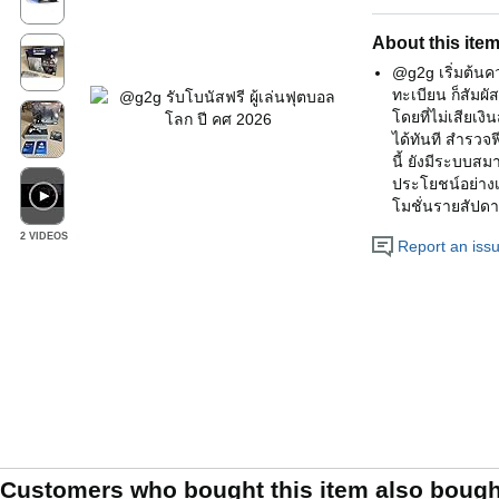
About this ite
@g2g เริ่มต้นค
ทะเบียน ก็สัมผั
โดยที่ไม่เสียเ
ได้ทันที สำรวจ
นี้ ยังมีระบบสม
ประโยชน์อย่างเ
โมชั่นรายสัปดาห
2 VIDEOS
Report an issue
Customers who bought this item also bough