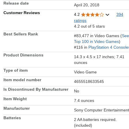
Release date
April 20, 2018
Customer Reviews
4.2
394
ratings
4.2 out of 5 stars
Best Sellers Rank
#83,477 in Video Games (
See
Top 100 in Video Games
)
#116 in
PlayStation 4 Console
Product Dimensions
14.3 x 4.5 x 17 inches; 7.41
ounces
Type of item
Video Game
Item model number
4655518633545
Is Discontinued By Manufacturer
No
Item Weight
7.4 ounces
Manufacturer
Sony Computer Entertainmen
Batteries
2 AA batteries required.
(included)