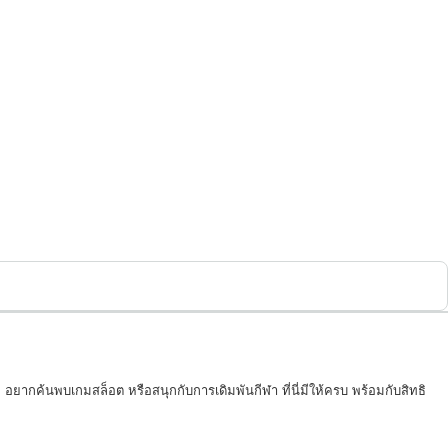
ากค้นพบเกมสล็อต หรือสนุกกับการเดิมพันกีฬา ที่นี่มีให้ครบ พร้อมกับสิทธิ