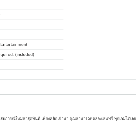
5
Entertainment
equired. (included)
ารณ์ใหม่ล่าสุดทันที เพียงคลิกเข้ามา คุณสามารถทดลองเล่นฟรี ทุกเกมได้เลย อย